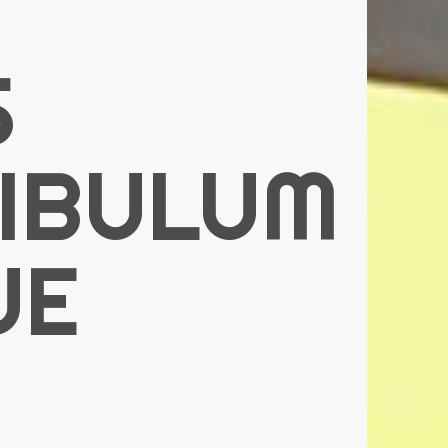
S
IBULUM
UE