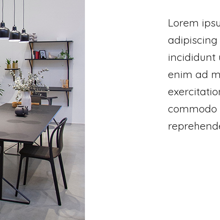
Lorem ipsu
adipiscing
incididunt
enim ad mi
exercitatio
commodo co
reprehender